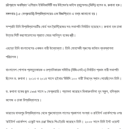
চট্টগ্রামে অবস্থিত ‘এশিয়ান ইউনিভার্সিটি ফর উইমেন’র ভাইস চ্যান্সেলর (ভিসি) হলেন ড. রুবানা হক।
মঙ্গলবার (১৫ ফেব্রুয়ারি) বিশ্ববিদ্যালয়ের এক বিজ্ঞপ্তিতে এ তথ্য জানানো হয়।
সম্প্রতি তিনি বিশ্ববিদ্যালয়টির বোর্ড অব ট্রাস্ট্রিজের সহ-সভাপতি নির্বাচিত হয়েছেন। রুবানা হক ঢাকা
উত্তর সিটি করপোরেশনের প্রয়াত মেয়র আনিসুল হকের স্ত্রী।
এছাড়া তিনি বাংলাদেশের একজন নারী উদ্যোক্তা। তিনি মোহাম্মদী গ্রুপের বর্তমান ব্যবস্থাপনা
পরিচালক।
বাংলাদেশ পোশাক প্রস্তুতকারক ও রপ্তানিকারক সমিতির (বিজিএমইএ) নির্বাচিত প্রথম নারী সভাপতি
ছিলেন ড. রুবানা। ২০১৩ ও ২০১৪ সালে দুইবার ‘বিবিসি ১০০ নারী’ নিবন্ধে স্থান পেয়েছিলেন তিনি।
ড. রুবানা হকের জন্ম ১৯৬৪ সালে ৯ ফেব্রুয়ারি। পড়াশুনা করেছেন ভিকারুননিসা নূন স্কুল, হলিক্রস
কলেজ ও ঢাকা বিশ্ববিদ্যালয়ে।
ভারতের যাদবপুর বিশ্ববিদ্যালয় থেকে পুরুষোত্তম লালের প্রকাশনা সংস্থা ও রাইটার্স ওয়ার্কশপের ওপর
‘রাইটার্স ওয়ার্কশপ: এজেন্ট অব চেঞ্জ’ বিষয়ে পিএইচডি করেছেন তিনি। ২০০৮ সালে তিনি ইস্ট ওয়েস্ট